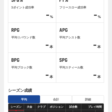
3FG%
FT%
3ポイント成功率
フリースロー成功率
-
-
%
%
RPG
APG
平均リバウンド数
平均アシスト数
-
-
本
本
BPG
SPG
平均ブロック数
平均スティール数
-
-
本
本
シーズン成績
平均
合計
詳細
シーズン
大会
クラブ
ポジション
試合数
プレイ時間