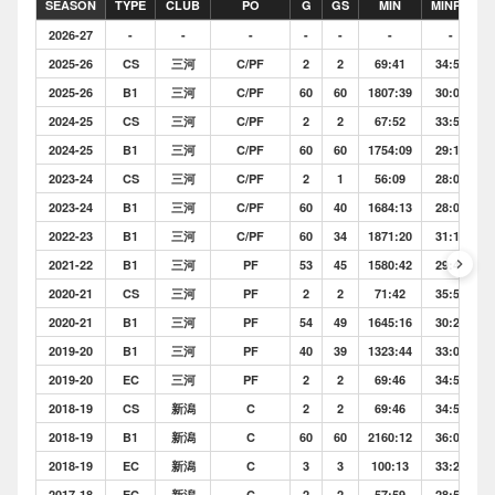
SEASON
TYPE
CLUB
PO
G
GS
MIN
MINPG
2026-27
-
-
-
-
-
-
-
2025-26
CS
三河
C/PF
2
2
69:41
34:50
2025-26
B1
三河
C/PF
60
60
1807:39
30:07
2024-25
CS
三河
C/PF
2
2
67:52
33:56
2024-25
B1
三河
C/PF
60
60
1754:09
29:14
2023-24
CS
三河
C/PF
2
1
56:09
28:04
2023-24
B1
三河
C/PF
60
40
1684:13
28:04
2022-23
B1
三河
C/PF
60
34
1871:20
31:11
keyboard_arrow_right
2021-22
B1
三河
PF
53
45
1580:42
29:49
2020-21
CS
三河
PF
2
2
71:42
35:51
2020-21
B1
三河
PF
54
49
1645:16
30:28
2019-20
B1
三河
PF
40
39
1323:44
33:05
2019-20
EC
三河
PF
2
2
69:46
34:53
2018-19
CS
新潟
C
2
2
69:46
34:53
2018-19
B1
新潟
C
60
60
2160:12
36:00
2018-19
EC
新潟
C
3
3
100:13
33:24
2017-18
EC
新潟
C
2
2
57:59
28:59