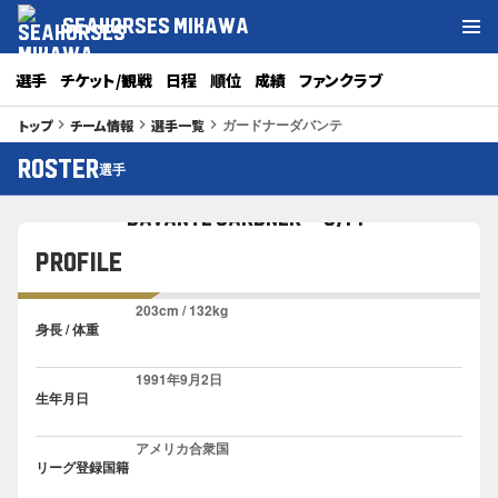
SEAHORSES MIKAWA
選手
チケット/観戦
日程
順位
成績
ファンクラブ
ガードナーダバンテ
トップ
チーム情報
選手一覧
keyboard_arrow_right
keyboard_arrow_right
keyboard_arrow_right
54
ROSTER
選手
ダバンテ・ガードナー
#
DAVANTE GARDNER C/PF
PROFILE
203cm / 132kg
身長 / 体重
1991年9月2日
生年月日
アメリカ合衆国
リーグ登録国籍