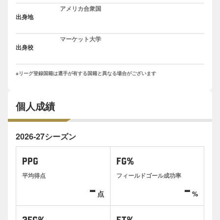
アメリカ合衆国
出身地
マーケット大学
出身校
※リーグ登録国籍は選手が有する国籍と異なる場合がございます
個人成績
2026-27シーズン
PPG
FG%
平均得点
フィールドゴール成功率
-
-
点
%