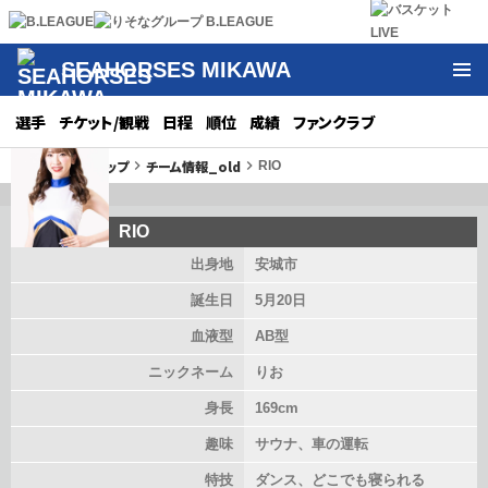
SEAHORSES MIKAWA
選手
チケット/観戦
日程
順位
成績
ファンクラブ
トップ
（旧）トップ
チーム情報_old
keyboard_arrow_right
keyboard_arrow_right
keyboard_arrow_right
RIO
RIO
出身地
安城市
誕生日
5月20日
血液型
AB型
ニックネーム
りお
身長
169cm
趣味
サウナ、車の運転
特技
ダンス、どこでも寝られる