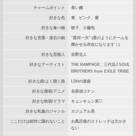
チャームポイント
長い腕
好きな色
青、ピンク、紫
好きな食べ物
餃子、小籠包
好きな言葉・座右の銘
"星河一天" (星のようにチームを
輝かせる存在になります！)
好きな芸能人
吉野北人
好きなアーティスト
THE RAMPAGE、三代目J SOUL
BROTHERS from EXILE TRIBE
好きな曲/よく聴く曲
LDHの楽曲
好きな漫画/アニメ
名探偵コナン
好きな映画/ドラマ
キュンキュン系♡
好きな私服のジャンル
カジュアル系
ここだけは絶対に譲れないこと
お風呂後のストレッチは欠かさ
ない