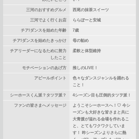
三河のおすすめグルメ
西尾の抹茶スイーツ
三河でよく行くお店
ららぽーと安城
チア/ダンスを始めた年齢
7歳
チア/ダンスを始めたきっかけ
母の勧め
チアリーダーになるために努力
柔軟と体型維持
したこと
モチベーションのあげ方
推しのLIVE！
アピールポイント
色々なダンスジャンルを踊れる
こと！
シーホースくん派？タツヲ派？
4シーズン目も圧倒的タツヲ派！
ファンの皆さまへメッセージ
ようこそシーホースへ！♡ 今シ
ーズンも大好きな皆さまと共に
大青援が溢れる会場を作れるこ
と、とてもワクワクしていま
す！ 昨シーズンよりさらに熱