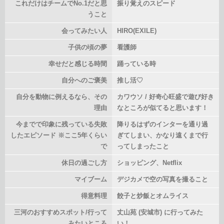
これだけはチームでNo.1だと思
振り覚えのスピード
うこと
会ってみたい人
HIRO(EXILE)
子供の頃の夢
看護師
幸せだと感じる時間
踊っている時
自分へのご褒美
推し活♡
自分を動物に例えるなら、その
カワウソ / 好奇心旺盛で遊び好き
理由
なところが似てると思います！
今までで印象に残っている失敗
降りるはずのインターを通り過
したエピソード ※ここ5年くらい
ぎてしまい、かなり遠くまで行
で
ってしまったこと
休日の過ごし方
ショッピング、Netflix
マイブーム
デジカメで空の写真を撮ること
得意料理
餃子と炒飯とオムライス
三河のおすすめスポット/行って
丈山苑 (安城市) に行ってみた
みたいところ
い！