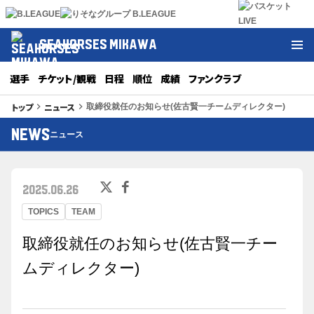
SEAHORSES MIKAWA
選手
チケット/観戦
日程
順位
成績
ファンクラブ
トップ
ニュース
keyboard_arrow_right
keyboard_arrow_right
取締役就任のお知らせ(佐古賢一チームディレクター)
NEWS
ニュース
2025.06.26
TOPICS
TEAM
取締役就任のお知らせ(佐古賢一チー
ムディレクター)