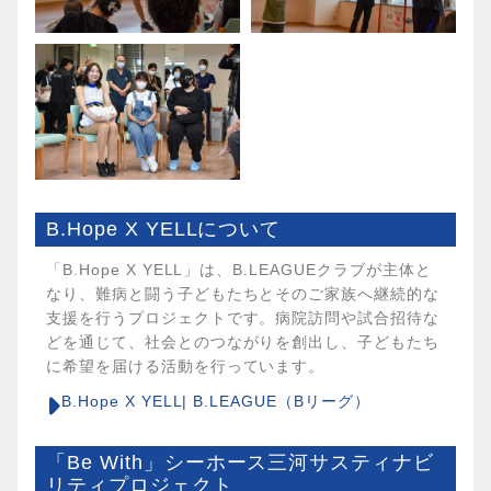
B.Hope X YELLについて
「B.Hope X YELL」は、B.LEAGUEクラブが主体と
なり、難病と闘う子どもたちとそのご家族へ継続的な
支援を行うプロジェクトです。病院訪問や試合招待な
どを通じて、社会とのつながりを創出し、子どもたち
に希望を届ける活動を行っています。
B.Hope X YELL| B.LEAGUE（Bリーグ）
「Be With」シーホース三河サスティナビ
リティプロジェクト