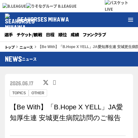
SEAHORSES MIKAWA
選手
チケット/観戦
日程
順位
成績
ファンクラブ
トップ
ニュース
keyboard_arrow_right
keyboard_arrow_right
【Be With】「B.Hope X YELL」JA愛知厚生連 安城更
NEWS
ニュース
2026.06.17
TOPICS
OTHER
【Be With】「B.Hope X YELL」JA愛
知厚生連 安城更生病院訪問のご報告