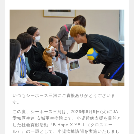
いつもシーホース三河にご青援ありがとうございま
す。
この度、シーホース三河は、2026年6月9日(火)にJA
愛知厚生連 安城更生病院にて、小児難病支援を目的と
した社会貢献活動『B.Hope X YELL（クロスエー
ル）』の一環として、小児病棟訪問を実施いたしまし