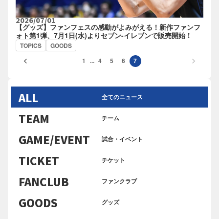
2026/07/01
【グッズ】ファンフェスの感動がよみがえる！新作ファンフ
ォト第1弾、7月1日(水)よりセブン-イレブンで販売開始！
TOPICS
GOODS
keyboard_arrow_left
keyboard_arrow_right
1
...
4
5
6
7
ALL
全てのニュース
TEAM
チーム
GAME/EVENT
試合・イベント
TICKET
チケット
FANCLUB
ファンクラブ
GOODS
グッズ