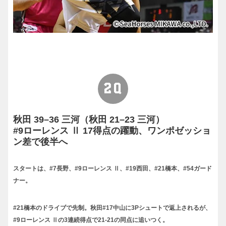
2Q
秋田 39–36 三河（秋田 21–23 三河）
#9ローレンス Ⅱ 17得点の躍動、ワンポゼッショ
ン差で後半へ
スタートは、#7長野、#9ローレンス Ⅱ、#19西田、#21橋本、#54ガード
ナー。
#21橋本のドライブで先制。秋田#17中山に3Pシュートで返上されるが、
#9ローレンス Ⅱの3連続得点で21-21の同点に追いつく。