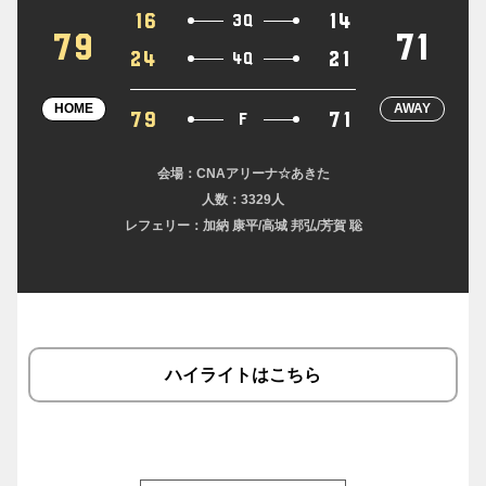
16
14
3Q
79
71
24
21
4Q
HOME
AWAY
79
71
F
会場：CNAアリーナ☆あきた
人数：3329人
レフェリー：加納 康平/高城 邦弘/芳賀 聡
ハイライトはこちら