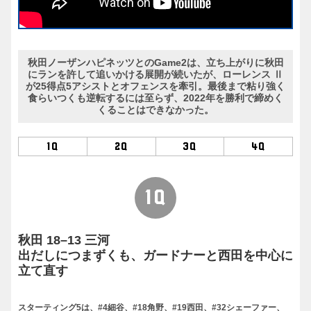
秋田ノーザンハピネッツとのGame2は、立ち上がりに秋田
にランを許して追いかける展開が続いたが、ローレンス Ⅱ
が25得点5アシストとオフェンスを牽引。最後まで粘り強く
食らいつくも逆転するには至らず、2022年を勝利で締めく
くることはできなかった。
1Q
2Q
3Q
4Q
1Q
秋田 18–13 三河
出だしにつまずくも、ガードナーと西田を中心に
立て直す
スターティング5は、#4細谷、#18角野、#19西田、#32シェーファー、