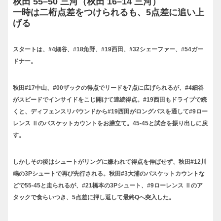
秋田 55–50 三河（秋田 16–14 三河）
一時は二桁点差をつけられるも、5点差に追い上
げる
スタートは、#4細谷、#18角野、#19西田、#32シェーファー、#54ガー
ドナー。
秋田#17中山、#00ザックの得点でリードを7点に広げられるが、#4細谷
がスピードでインサイドをこじ開けて連続得点。#19西田もドライブで続
くと、ディフェンスリバウンドから#19西田がロングパスを通して#9ロー
レンス Ⅱのバスケットカウントをお膳立て。45-45と試合を振り出しに戻
す。
しかしその後はシュートがリングに嫌われて得点を伸ばせず、秋田#12川
嶋の3Pシュートで再び先行される。秋田#3大浦のバスケットカウントな
どで55-45と走られるが、#21橋本の3Pシュート、#9ローレンス Ⅱのア
タックで食らいつき、5点差に押し返して最終Qへ突入した。