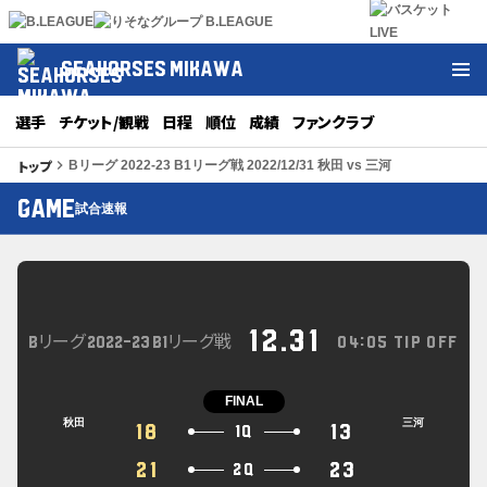
SEAHORSES MIKAWA
選手
チケット/観戦
日程
順位
成績
ファンクラブ
トップ
keyboard_arrow_right
Bリーグ 2022-23 B1リーグ戦 2022/12/31 秋田 vs 三河
GAME
試合速報
12.31
Bリーグ 2022-23 B1リーグ戦
04:05 TIP OFF
FINAL
秋田
三河
18
13
1Q
21
23
2Q