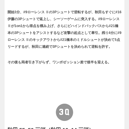
開始3分、#9ローレンス Ⅱの3Pシュートで逆転するが、秋田もすぐに#16
伊藤の3Pシュートで返上し、シーソーゲームに突入する。#9ローレンス
Ⅱが1on1から得点を積み上げ、さらにビハインドバックパスから#21橋
本の3Pシュートをアシストするなど攻撃の起点として牽引。残り4分に#9
ローレンス Ⅱのキックアウトから#21橋本のミドルシュートが決めて5点
リードするが、秋田に連続で3Pシュートを決められて逆転を許す。
その後も両者引き下がらず、ワンポゼッション差で後半を迎える。
3Q